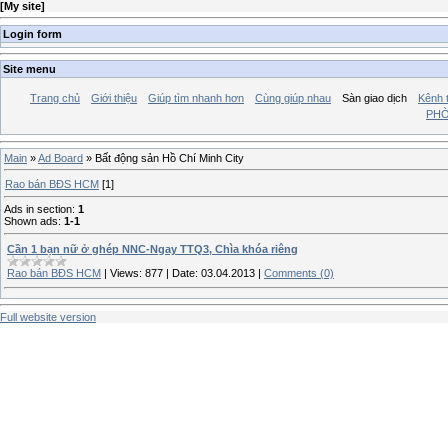
[
My site
]
Login form
Site menu
Trang chủ
Giới thiệu
Giúp tìm nhanh hơn
Cùng giúp nhau
Sàn giao dịch
Kênh t
PHÒ
Main
»
Ad Board
» Bất động sản Hồ Chí Minh City
Rao bán BĐS HCM
[1]
Ads in section
:
1
Shown ads
:
1-1
Cần 1 bạn nữ ở ghép NNC-Ngay TTQ3, Chìa khóa riêng
Rao bán BĐS HCM
|
Views:
877
|
Date:
03.04.2013
|
Comments (0)
Full website version