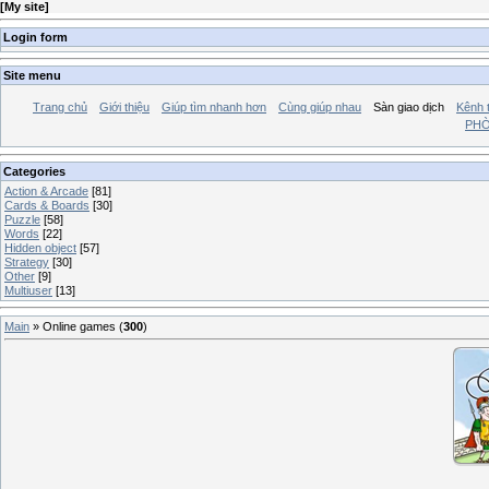
[
My site
]
Login form
Site menu
Trang chủ
Giới thiệu
Giúp tìm nhanh hơn
Cùng giúp nhau
Sàn giao dịch
Kênh t
PHÒ
Categories
Action & Arcade
[81]
Cards & Boards
[30]
Puzzle
[58]
Words
[22]
Hidden object
[57]
Strategy
[30]
Other
[9]
Multiuser
[13]
Main
»
Online games
(
300
)